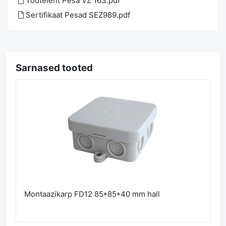
Tooteleht Pesa VZ 16S.pdf
Sertifikaat Pesad SEZ989.pdf
Sarnased tooted
Montaazikarp FD12 85*85*40 mm hall