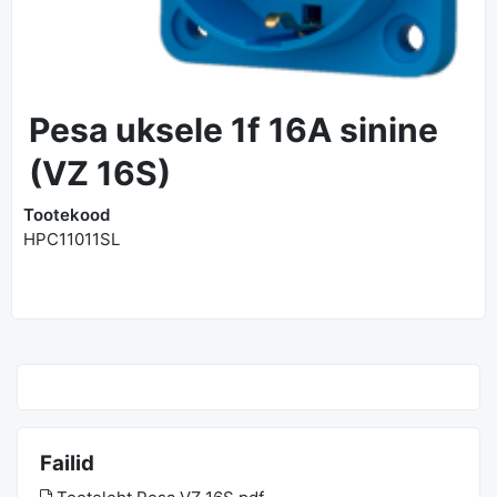
Pesa uksele 1f 16A sinine
(VZ 16S)
Tootekood
HPC11011SL
Failid