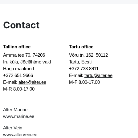
Contact
Tallinn office
Tartu office
Ämma tee 70, 74206
Võru tn. 162, 50112
Iru küla, Jõelähtme vald
Tartu, Eesti
Harju maakond
+372 733 8911
+372 651 9666
E-mail:
tartu@alter.ee
E-mail:
alter@alter.ee
M-F 8.00-17.00
M-R 8.00-17.00
Alter Marine
www.marine.ee
Alter Vein
www.altervein.ee